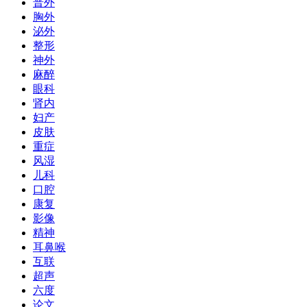
普外
胸外
泌外
整形
神外
麻醉
眼科
肾内
妇产
皮肤
重症
风湿
儿科
口腔
康复
影像
精神
耳鼻喉
互联
超声
六度
论文