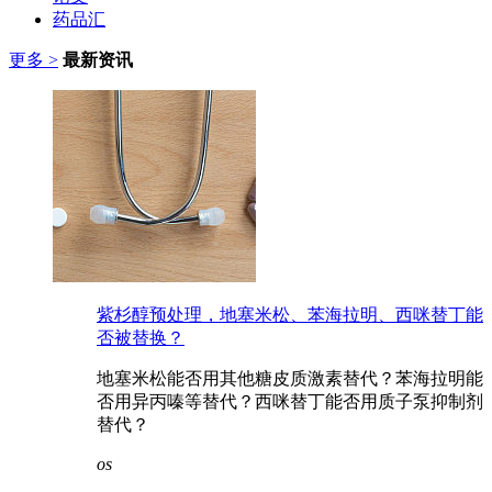
药品汇
更多 >
最新资讯
紫杉醇预处理，地塞米松、苯海拉明、西咪替丁能
否被替换？
地塞米松能否用其他糖皮质激素替代？苯海拉明能
否用异丙嗪等替代？西咪替丁能否用质子泵抑制剂
替代？
os