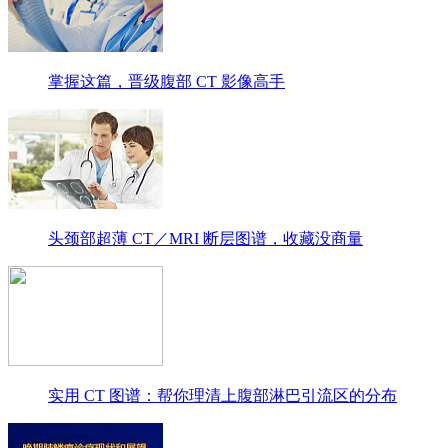
掌握这篇，晋级腹部 CT 影像高手
头颈部超薄 CT／MRI 断层图谱，收藏没商量
实用 CT 图谱：帮你理清上腹部淋巴引流区的分布