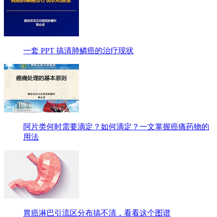
一套 PPT 搞清肺鳞癌的治疗现状
阿片类何时需要滴定？如何滴定？一文掌握癌痛药物的
用法
胃癌淋巴引流区分布搞不清，看看这个图谱