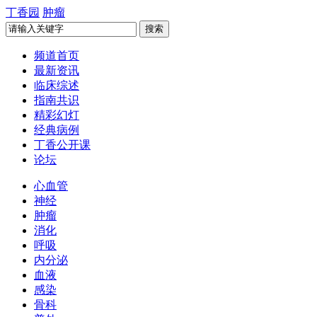
丁香园
肿瘤
频道首页
最新资讯
临床综述
指南共识
精彩幻灯
经典病例
丁香公开课
论坛
心血管
神经
肿瘤
消化
呼吸
内分泌
血液
感染
骨科